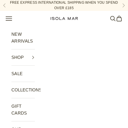
Skip to content
FREE EXPRESS INTERNATIONAL SHIPPING WHEN YOU SPEND
Previous
Ne
OVER £185
Navigation menu
Search
Cart
ISOLA MAR
NEW
ARRIVALS
SHOP
SALE
COLLECTIONS
GIFT
CARDS