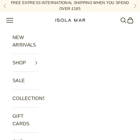
Skip to content
FREE EXPRESS INTERNATIONAL SHIPPING WHEN YOU SPEND
Previous
Ne
OVER £185
Navigation menu
Search
Cart
ISOLA MAR
NEW
ARRIVALS
SHOP
SALE
COLLECTIONS
GIFT
CARDS