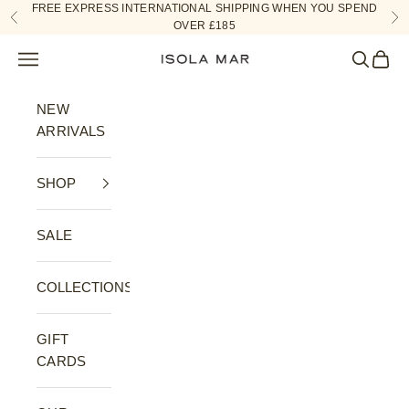
Skip to content
FREE EXPRESS INTERNATIONAL SHIPPING WHEN YOU SPEND
Previous
Ne
OVER £185
Navigation menu
Search
Cart
ISOLA MAR
NEW
ARRIVALS
SHOP
SALE
COLLECTIONS
GIFT
CARDS