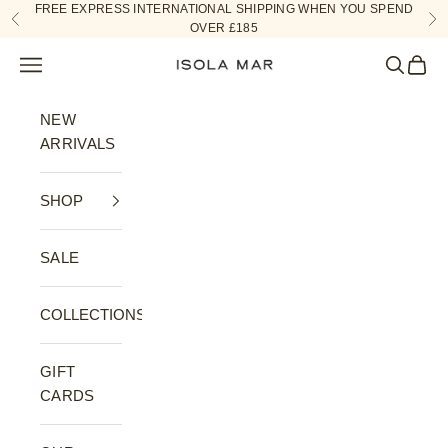
Skip to content
FREE EXPRESS INTERNATIONAL SHIPPING WHEN YOU SPEND
Previous
Ne
OVER £185
Navigation menu
Search
Cart
ISOLA MAR
NEW
ARRIVALS
SHOP
SALE
COLLECTIONS
GIFT
CARDS