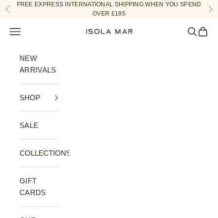
Skip to content
FREE EXPRESS INTERNATIONAL SHIPPING WHEN YOU SPEND
Previous
Ne
OVER £185
Navigation menu
Search
Cart
ISOLA MAR
NEW
ARRIVALS
SHOP
SALE
COLLECTIONS
GIFT
CARDS